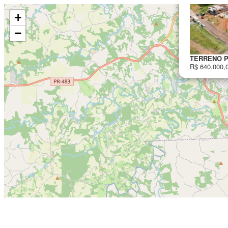
+
−
TERRENO PA
R$ 640.000,