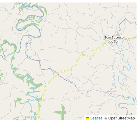
Leaflet
|
© OpenStreetMap